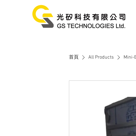
首頁
All Products
Mini-