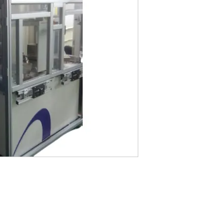
• SMIF Installatio
• SMIF Tools relo
• SMIF Tools Ma
• SMIF Tools Ref
• Spare Parts Log
business
• SMIF Bad Parts
• SMIF CIP solut
•Open cassette T
solution