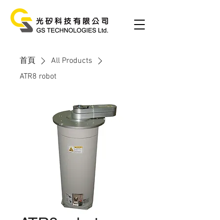
首頁
All Products
ATR8 robot