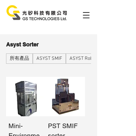
Asyst Sorter
所有產品
ASYST SMIF
ASYST Robot
Mini-
PST SMIF
Environme
sorter